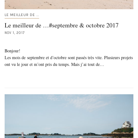
LE MEILLEUR DE ...
Le meilleur de …#septembre & octobre 2017
NOV 1, 2017
Bonjour!
Les mois de septembre et d’octobre sont passés très vite. Plusieurs projets
ont vu le jour et m’ont pris du temps. Mais j’ai tout de…