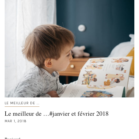
LE MEILLEUR DE ...
Le meilleur de …#janvier et février 2018
MAR 1, 2018