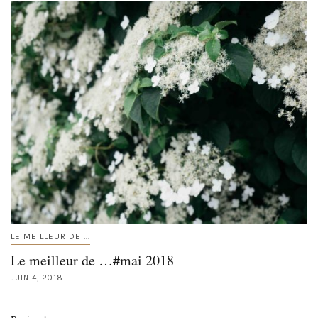
LE MEILLEUR DE ...
Le meilleur de …#mai 2018
JUIN 4, 2018