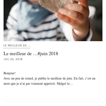
LE MEILLEUR DE ...
Le meilleur de …#juin 2018
JUIL 20, 2018
Bonjour!
Avec un peu de retard, je publie le meilleur de juin. En fait, c’est un
mois que je n’ai pas vraiment apprécié. Malgré le…