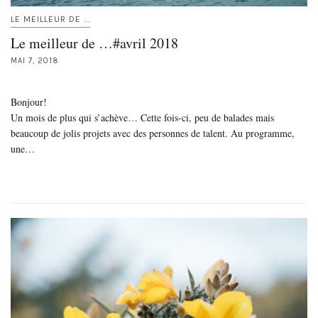
LE MEILLEUR DE ...
Le meilleur de …#avril 2018
MAI 7, 2018
Bonjour!
Un mois de plus qui s’achève… Cette fois-ci, peu de balades mais
beaucoup de jolis projets avec des personnes de talent. Au programme,
une…