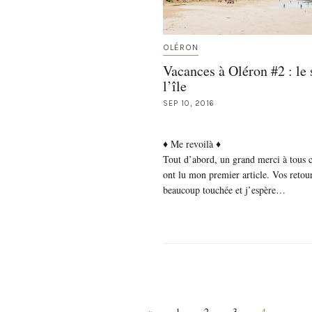
OLÉRON
Vacances à Oléron #2 : le 
l’île
SEP 10, 2016
♦ Me revoilà ♦
Tout d’abord, un grand merci à tous 
ont lu mon premier article. Vos retou
beaucoup touchée et j’espère…
«
1
2
3
4