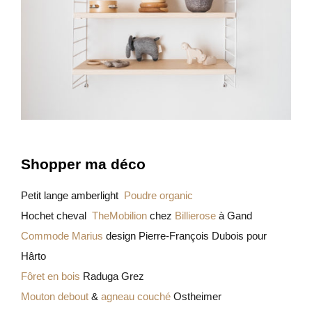
Shopper ma déco
Petit lange amberlight
Poudre organic
Hochet cheval
TheMobilion
chez
Billierose
à Gand
Commode Marius
design Pierre-François Dubois pour
Hârto
Fôret en bois
Raduga Grez
Mouton debout
&
agneau couché
Ostheimer