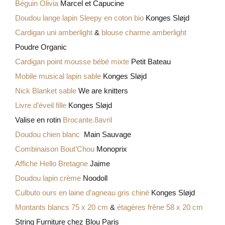
Béguin Olivia
Marcel et Capucine
Doudou lange lapin Sleepy en coton bio
Konges Sløjd
Cardigan uni amberlight
&
blouse charme amberlight
Poudre Organic
Cardigan point mousse bébé mixte
Petit Bateau
Mobile musical lapin sable
Konges Sløjd
Nick Blanket sable
We are knitters
Livre d’éveil fille
Konges Sløjd
Valise en rotin
Brocante.8avril
Doudou chien blanc
Main Sauvage
Combinaison Bout’Chou
Monoprix
Affiche Hello Bretagne
Jaime
Doudou lapin crème
Noodoll
Culbuto ours en laine d’agneau gris chiné
Konges Sløjd
Montants blancs 75 x 20 cm
&
étagères frêne 58 x 20 cm
String Furniture chez Blou Paris