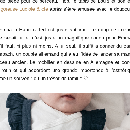
de pièce pour ce berceau. Hop, le tapis de Louis et son e
igoteuse Luciole & cie
après s’être amusée avec le doudou 
rmbach Handcrafted est juste sublime. Le coup de coeur 
ce serait lui et c’est juste un magnifique cocon pour Emm
l faut, ni plus ni moins. A lui seul, il suffit à donner du c
bach, un couple alllemand qui a eu l’idée de lancer sa man
erceau ancien. Le mobilier en dessiné en Allemagne et co
rotin et qui accordent une grande importance à l’esthétiqu
me un souvenir ou un trésor de famille
♡