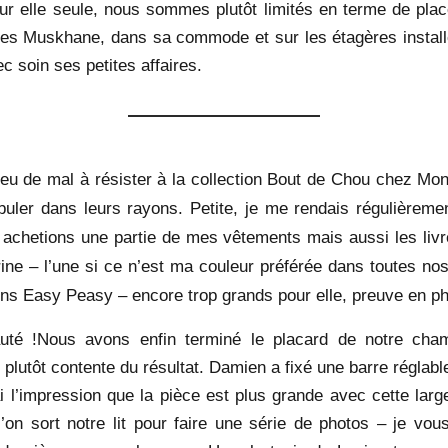
 elle seule, nous sommes plutôt limités en terme de place
ses Muskhane, dans sa commode et sur les étagères install
c soin ses petites affaires.
 peu de mal à résister à la collection Bout de Chou chez Mon
buler dans leurs rayons. Petite, je me rendais régulièreme
chetions une partie de mes vêtements mais aussi les livres 
rine – l’une si ce n’est ma couleur préférée dans toutes no
s Easy Peasy – encore trop grands pour elle, preuve en pho
uté !Nous avons enfin terminé le placard de notre ch
s plutôt contente du résultat. Damien a fixé une barre réglabl
ai l’impression que la pièce est plus grande avec cette lar
’on sort notre lit pour faire une série de photos – je vous