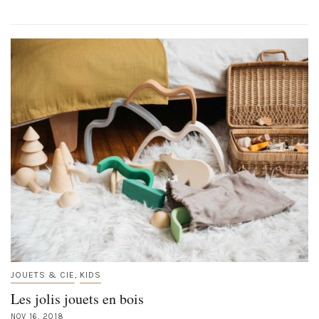
JOUETS & CIE
KIDS
,
Les jolis jouets en bois
NOV 16, 2018