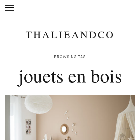
THALIEANDCO
BROWSING TAG
jouets en bois