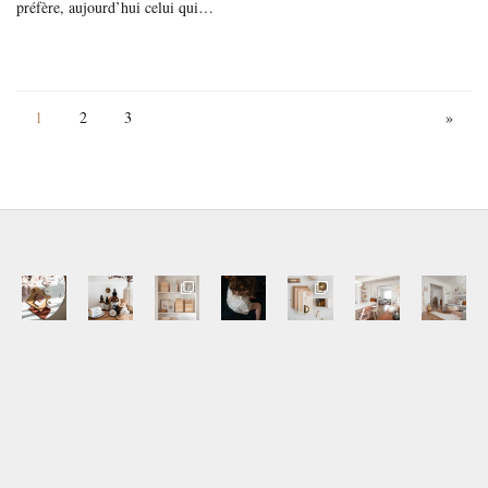
préfère, aujourd’hui celui qui…
1
2
3
»