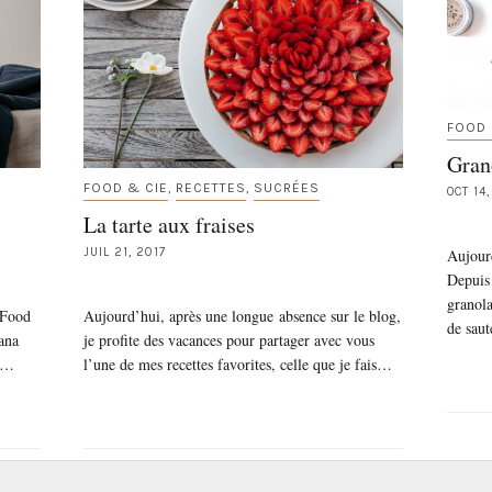
FOOD 
Gran
FOOD & CIE
RECETTES
SUCRÉES
,
,
OCT 14
La tarte aux fraises
JUIL 21, 2017
Aujourd
Depuis 
granol
 Food
Aujourd’hui, après une longue absence sur le blog,
de sau
nana
je profite des vacances pour partager avec vous
re…
l’une de mes recettes favorites, celle que je fais…