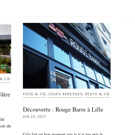
& CIE
éâtre
FOOD & CIE
JOLIES ADRESSES
RESTO & CIE
,
,
Découverte : Rouge Barre à Lille
AVR 22, 2017
ité
toir du
Cela fait un bon moment que je n’ai pas pris le