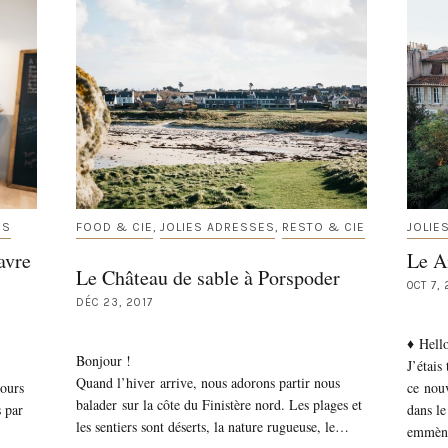
ES
FOOD & CIE
JOLIES ADRESSES
RESTO & CIE
JOLIE
,
,
avre
Le A
Le Château de sable à Porspoder
OCT 7, 
DÉC 23, 2017
♦ Hell
Bonjour !
J’étais
Quand l’hiver arrive, nous adorons partir nous
jours
ce nouv
balader sur la côte du Finistère nord. Les plages et
s par
dans le
les sentiers sont déserts, la nature rugueuse, le…
emmène