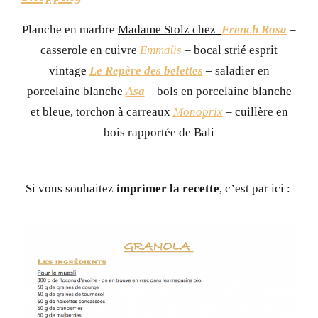
Planche en marbre
Madame Stolz chez
French Rosa
–
casserole en cuivre
Emmaüs
– bocal strié esprit
vintag
e
Le Repère des belettes
–
saladier en
porcelaine blanche
Asa
– bols en porcelaine blanche
et bleue, torchon à carreaux
Monoprix
–
cuillère en
bois rapportée de Bali
Si vous souhaitez
imprimer la recette
, c’est par ici :