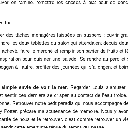
ver en famille, remettre les choses à plat pour se concen
en fou.
r des tâches ménagères laissées en suspens ; ouvrir grand
peindre les deux tablettes du salon qui attendaient depuis deu
il achevé, faire le marché et remplir son panier de fruits e
 inspiration pour cuisiner une salade. Se rendre au parc et 
oggan à l’autre, profiter des journées qui s’allongent et boi
simple envie de voir la mer.
Regarder Louis s’amuser a
 sentir ces derniers se crisper au contact de l’eau froide
nne. Retrouver notre petit paradis qui nous accompagne dep
rry Potter, préparé ma soutenance de mémoire. Nous y avo
 partie de nous et le retrouver, c’est comme retrouver un vi
i, sentir cette amertume ténue du temps qui passe.